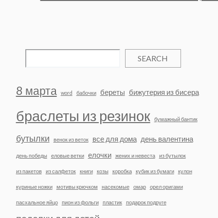
SEARCH
8 марта
береты
бижутерия из бисера
word
бабочки
браслеты из резинок
бумажный бантик
бутылки
все для дома
день валентина
венок из веток
елочки
день победы
еловые ветки
жених и невеста
из бутылок
из пакетов
из салфеток
книги
козы
коробка
кубик из бумаги
кулон
куриные ножки
мотивы крючком
насекомые
омар
орел оригами
пасхальное яйцо
пион из фольги
пластик
подарок подруге