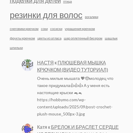
поделки для детей
птица
резинки для волос
рогалики
снеговики крючком
соки
сосиски
украшения крючком
фрукты крючком
цветы из атласа
шар оплетенный бисером
шашлык
шпильки
НАСТЯ
к
ПЛЮШЕВАЯ МЫШКА
КРЮЧКОМ (ВИДЕО ТУТОРИАЛ)
Очень милые мышата 💖😍молодец что
такое придумала👍👍👍 А у меня есть
настоящие крыски 🐀🐁
https://hobbymo.com/wp-
content/uploads/2025/09/post-crochet-
plush-mouse_500px-3.jpg
Катя
к
БРЕЛОК И БРАСЛЕТ СЕРДЦЕ