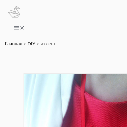
Перейти
к
содержимому
Main
Menu
Главная
DIY
из лент