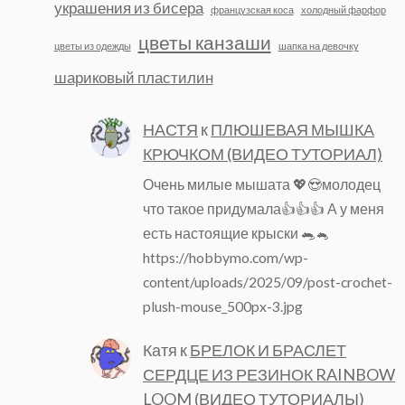
украшения из бисера
французская коса
холодный фарфор
цветы канзаши
цветы из одежды
шапка на девочку
шариковый пластилин
НАСТЯ
к
ПЛЮШЕВАЯ МЫШКА
КРЮЧКОМ (ВИДЕО ТУТОРИАЛ)
Очень милые мышата 💖😍молодец
что такое придумала👍👍👍 А у меня
есть настоящие крыски 🐀🐁
https://hobbymo.com/wp-
content/uploads/2025/09/post-crochet-
plush-mouse_500px-3.jpg
Катя
к
БРЕЛОК И БРАСЛЕТ
СЕРДЦЕ ИЗ РЕЗИНОК RAINBOW
LOOM (ВИДЕО ТУТОРИАЛЫ)