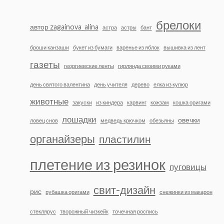
брелоки
автор zagainova_alina
астра
астры
бант
броши канзаши
букет из бумаги
варенье из яблок
вышивка из лент
газеты
георгиевские ленты
гирлянда своими руками
день святого валентина
день учителя
дерево
елка из купюр
животные
закуски
из киндера
карвинг
кожзам
кошка оригами
лошадки
овечки
ловец снов
медведь крючком
обезьяны
органайзеры
пластилин
плетение из резинок
пуговицы
свит-дизайн
рис
рубашка оригами
снежинки из макарон
стеклярус
творожный чизкейк
точечная роспись