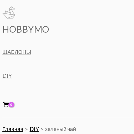
Перейти
к
содержимому
HOBBYMO
ШАБЛОНЫ
DIY
Главная
DIY
зеленый чай