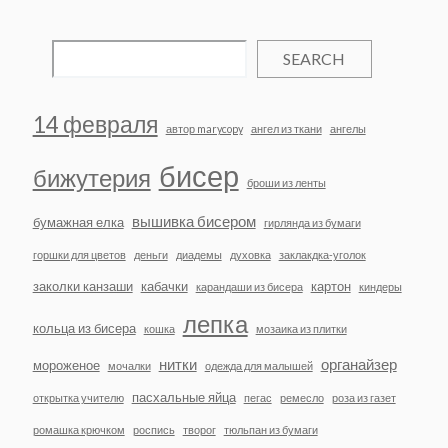
SEARCH
14 февраля
автор marycopy
ангел из ткани
ангелы
бисер
бижутерия
броши из ленты
вышивка бисером
бумажная елка
гирлянда из бумаги
горшки для цветов
деньги
диадемы
духовка
заклакдка-уголок
заколки канзаши
кабачки
картон
карандаши из бисера
киндеры
лепка
кольца из бисера
кошка
мозаика из плитки
нитки
органайзер
мороженое
мочалки
одежда для малышей
пасхальные яйца
открытка учителю
пегас
ремесло
роза из газет
ромашка крючком
роспись
творог
тюльпан из бумаги