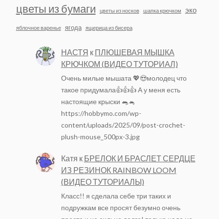
цветы из бумаги
эко
цветы из носков
шапка крючком
ягода
яблочное варенье
ящерица из бисера
НАСТЯ
к
ПЛЮШЕВАЯ МЫШКА
КРЮЧКОМ (ВИДЕО ТУТОРИАЛ)
Очень милые мышата 💖😍молодец что
такое придумала👍👍👍 А у меня есть
настоящие крыски 🐀🐁
https://hobbymo.com/wp-
content/uploads/2025/09/post-crochet-
plush-mouse_500px-3.jpg
Катя
к
БРЕЛОК И БРАСЛЕТ СЕРДЦЕ
ИЗ РЕЗИНОК RAINBOW LOOM
(ВИДЕО ТУТОРИАЛЫ)
Класс!! я сделала себе три таких и
подружкам все просят безумно очень