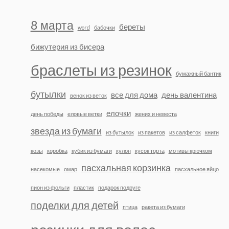
8 марта
береты
word
бабочки
бижутерия из бисера
браслеты из резинок
бумажный бантик
бутылки
все для дома
день валентина
венок из веток
елочки
день победы
еловые ветки
жених и невеста
звезда из бумаги
из бутылок
из пакетов
из салфеток
книги
козы
коробка
кубик из бумаги
кулон
кусок торта
мотивы крючком
пасхальная корзинка
насекомые
омар
пасхальное яйцо
пион из фольги
пластик
подарок подруге
поделки для детей
птица
ракета из бумаги