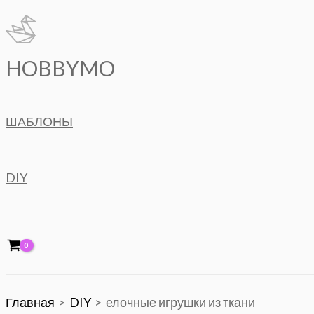
Перейти
к
содержимому
HOBBYMO
ШАБЛОНЫ
DIY
Главная
DIY
елочные игрушки из ткани