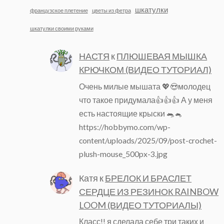
шкатулки
французское плетение
цветы из фетра
шкатулки своими руками
НАСТЯ
к
ПЛЮШЕВАЯ МЫШКА
КРЮЧКОМ (ВИДЕО ТУТОРИАЛ)
Очень милые мышата 💖😍молодец
что такое придумала👍👍👍 А у меня
есть настоящие крыски 🐀🐁
https://hobbymo.com/wp-
content/uploads/2025/09/post-crochet-
plush-mouse_500px-3.jpg
Катя
к
БРЕЛОК И БРАСЛЕТ
СЕРДЦЕ ИЗ РЕЗИНОК RAINBOW
LOOM (ВИДЕО ТУТОРИАЛЫ)
Класс!! я сделала себе три таких и