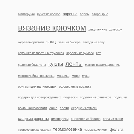
варенье
амигуруми
букет из носков
вербы
вторсырье
вязание крючком
декупаж яиц
для окон
заяц
журавль оригами
заяц из бисера
звезда на елку
корзинка из газетных трубочек
коробки из бумаги
кот
ленты
куклы
красные браслеты
магнит на холодильник
многослойная снежинка
мозаика
море
мука
оригами для начинающих
оформление подарка
подарки для новорожденных
подвески
поделки из фантиков
подушки
ромашки из бумаги
саше
свечи
сердце из бумаги
сладкие рецепты
смешарики
снежинки из бисера
сова из ткани
термомозаика
фольга
творожные запеканки
узоры крючком