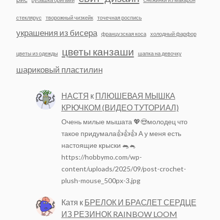
стеклярус
творожный чизкейк
точечная роспись
украшения из бисера
французская коса
холодный фарфор
цветы канзаши
цветы из одежды
шапка на девочку
шариковый пластилин
НАСТЯ
к
ПЛЮШЕВАЯ МЫШКА
КРЮЧКОМ (ВИДЕО ТУТОРИАЛ)
Очень милые мышата 💖😍молодец что
такое придумала👍👍👍 А у меня есть
настоящие крыски 🐀🐁
https://hobbymo.com/wp-
content/uploads/2025/09/post-crochet-
plush-mouse_500px-3.jpg
Катя
к
БРЕЛОК И БРАСЛЕТ СЕРДЦЕ
ИЗ РЕЗИНОК RAINBOW LOOM