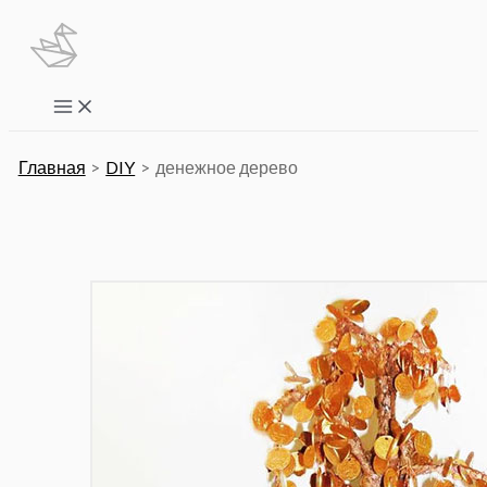
Перейти
к
содержимому
Main
Menu
Главная
DIY
денежное дерево