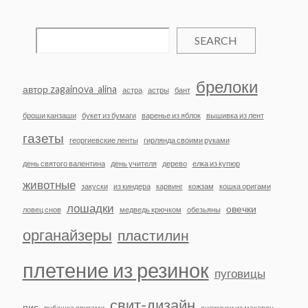
SEARCH
брелоки
автор zagainova_alina
астра
астры
бант
броши канзаши
букет из бумаги
варенье из яблок
вышивка из лент
газеты
георгиевские ленты
гирлянда своими руками
день святого валентина
день учителя
дерево
елка из купюр
животные
закуски
из киндера
карвинг
кожзам
кошка оригами
лошадки
овечки
ловец снов
медведь крючком
обезьяны
органайзеры
пластилин
плетение из резинок
пуговицы
свит-дизайн
рис
рубашка оригами
снежинки из макарон