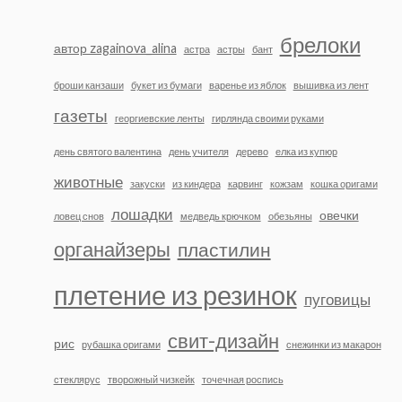
брелоки
автор zagainova_alina
астра
астры
бант
броши канзаши
букет из бумаги
варенье из яблок
вышивка из лент
газеты
георгиевские ленты
гирлянда своими руками
день святого валентина
день учителя
дерево
елка из купюр
животные
закуски
из киндера
карвинг
кожзам
кошка оригами
лошадки
овечки
ловец снов
медведь крючком
обезьяны
органайзеры
пластилин
плетение из резинок
пуговицы
свит-дизайн
рис
рубашка оригами
снежинки из макарон
стеклярус
творожный чизкейк
точечная роспись