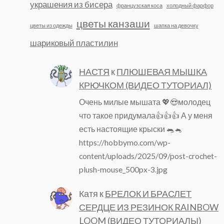
украшения из бисера
французская коса
холодный фарфор
цветы канзаши
цветы из одежды
шапка на девочку
шариковый пластилин
НАСТЯ
к
ПЛЮШЕВАЯ МЫШКА
КРЮЧКОМ (ВИДЕО ТУТОРИАЛ)
Очень милые мышата 💖😍молодец
что такое придумала👍👍👍 А у меня
есть настоящие крыски 🐀🐁
https://hobbymo.com/wp-
content/uploads/2025/09/post-crochet-
plush-mouse_500px-3.jpg
Катя
к
БРЕЛОК И БРАСЛЕТ
СЕРДЦЕ ИЗ РЕЗИНОК RAINBOW
LOOM (ВИДЕО ТУТОРИАЛЫ)