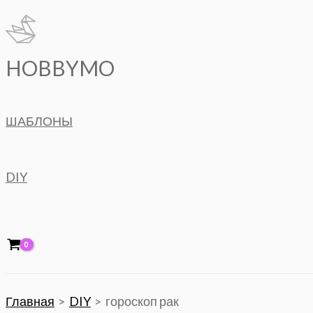
Перейти
к
содержимому
HOBBYMO
ШАБЛОНЫ
DIY
Главная
DIY
гороскоп рак