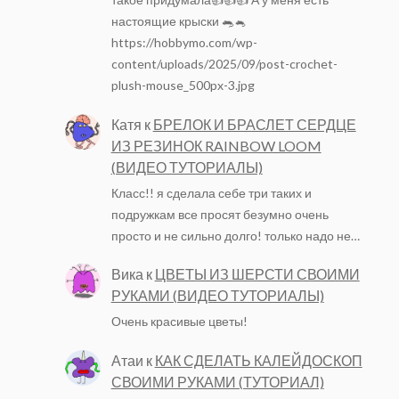
настоящие крыски 🐀🐁
https://hobbymo.com/wp-
content/uploads/2025/09/post-crochet-
plush-mouse_500px-3.jpg
Катя
к
БРЕЛОК И БРАСЛЕТ СЕРДЦЕ
ИЗ РЕЗИНОК RAINBOW LOOM
(ВИДЕО ТУТОРИАЛЫ)
Класс!! я сделала себе три таких и
подружкам все просят безумно очень
просто и не сильно долго! только надо не…
Вика
к
ЦВЕТЫ ИЗ ШЕРСТИ СВОИМИ
РУКАМИ (ВИДЕО ТУТОРИАЛЫ)
Очень красивые цветы!
Атаи
к
КАК СДЕЛАТЬ КАЛЕЙДОСКОП
СВОИМИ РУКАМИ (ТУТОРИАЛ)