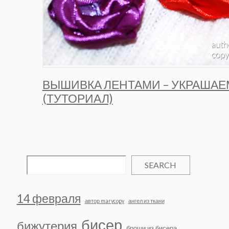
ВЫШИВКА ЛЕНТАМИ – УКРАШАЕ
(ТУТОРИАЛ)
SEARCH
14 февраля
автор marycopy
ангел из ткани
бисер
бижутерия
броши из бисера