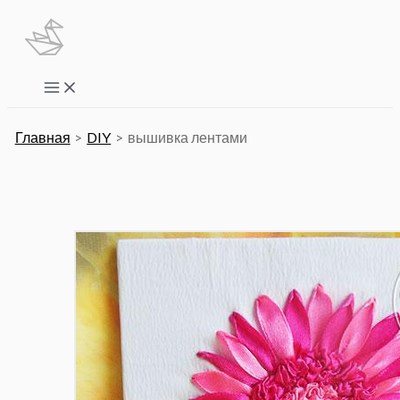
Перейти
к
содержимому
Main
Menu
Главная
DIY
вышивка лентами