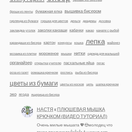
вышивка бисером
бумажная елка
броши из ленты
гирлянда из бумаги
горшки для цветов
деньги
диадемы
духовка
заколки канзаши
кабачки
заклакдка-уголок
какао
канапе с рыбой
лепка
картон
карандаши из бисера
конкурсы
кошка
майонез
нитки
мороженое
мозаика из плитки
мышки
одежда для малышей
органайзер
пасхальные яйца
открытка учителю
пегас
роза из газет
ромашка крючком
роспись
рыба из бисера
цветы из бумаги
цветы из носков
цепь
шапка крючком
эко
ягода
ящерица из бисера
НАСТЯ
к
ПЛЮШЕВАЯ МЫШКА
КРЮЧКОМ (ВИДЕО ТУТОРИАЛ)
Очень милые мышата 💖😍молодец что
такое придумала👍👍👍 А у меня есть