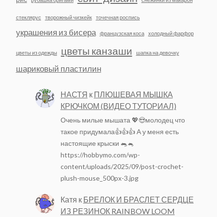
стеклярус
творожный чизкейк
точечная роспись
украшения из бисера
французская коса
холодный фарфор
цветы канзаши
цветы из одежды
шапка на девочку
шариковый пластилин
НАСТЯ
к
ПЛЮШЕВАЯ МЫШКА
КРЮЧКОМ (ВИДЕО ТУТОРИАЛ)
Очень милые мышата 💖😍молодец что
такое придумала👍👍👍 А у меня есть
настоящие крыски 🐀🐁
https://hobbymo.com/wp-
content/uploads/2025/09/post-crochet-
plush-mouse_500px-3.jpg
Катя
к
БРЕЛОК И БРАСЛЕТ СЕРДЦЕ
ИЗ РЕЗИНОК RAINBOW LOOM