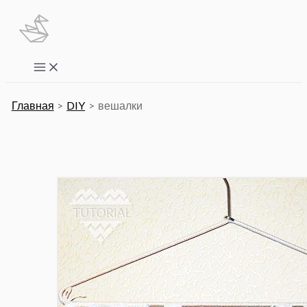
Перейти
к
содержимому
Main
Menu
Главная
DIY
вешалки