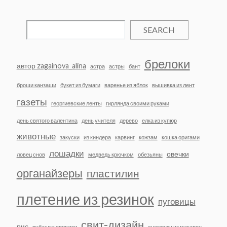
SEARCH
брелоки
автор zagainova_alina
астра
астры
бант
броши канзаши
букет из бумаги
варенье из яблок
вышивка из лент
газеты
георгиевские ленты
гирлянда своими руками
день святого валентина
день учителя
дерево
елка из купюр
животные
закуски
из киндера
карвинг
кожзам
кошка оригами
лошадки
овечки
ловец снов
медведь крючком
обезьяны
органайзеры
пластилин
плетение из резинок
пуговицы
свит-дизайн
рис
рубашка оригами
снежинки из макарон