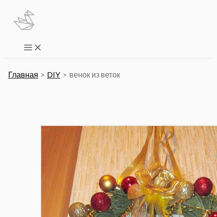
Перейти
к
содержимому
Main
Menu
Главная
DIY
венок из веток