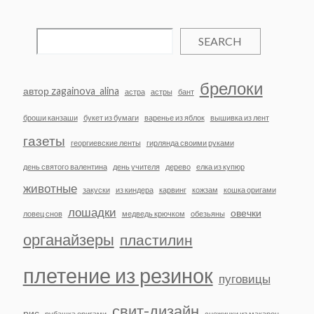
SEARCH
брелоки
автор zagainova_alina
астра
астры
бант
броши канзаши
букет из бумаги
варенье из яблок
вышивка из лент
газеты
георгиевские ленты
гирлянда своими руками
день святого валентина
день учителя
дерево
елка из купюр
животные
закуски
из киндера
карвинг
кожзам
кошка оригами
лошадки
овечки
ловец снов
медведь крючком
обезьяны
органайзеры
пластилин
плетение из резинок
пуговицы
свит-дизайн
рис
рубашка оригами
снежинки из макарон