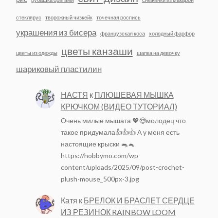
стеклярус
творожный чизкейк
точечная роспись
украшения из бисера
французская коса
холодный фарфор
цветы канзаши
цветы из одежды
шапка на девочку
шариковый пластилин
НАСТЯ
к
ПЛЮШЕВАЯ МЫШКА
КРЮЧКОМ (ВИДЕО ТУТОРИАЛ)
Очень милые мышата 💖😍молодец что
такое придумала👍👍👍 А у меня есть
настоящие крыски 🐀🐁
https://hobbymo.com/wp-
content/uploads/2025/09/post-crochet-
plush-mouse_500px-3.jpg
Катя
к
БРЕЛОК И БРАСЛЕТ СЕРДЦЕ
ИЗ РЕЗИНОК RAINBOW LOOM