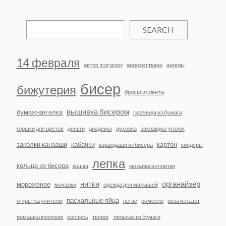
SEARCH
14 февраля
автор marycopy
ангел из ткани
ангелы
бисер
бижутерия
броши из ленты
вышивка бисером
бумажная елка
гирлянда из бумаги
горшки для цветов
деньги
диадемы
духовка
заклакдка-уголок
заколки канзаши
кабачки
картон
карандаши из бисера
киндеры
лепка
кольца из бисера
кошка
мозаика из плитки
нитки
органайзер
мороженое
мочалки
одежда для малышей
пасхальные яйца
открытка учителю
пегас
ремесло
роза из газет
ромашка крючком
роспись
творог
тюльпан из бумаги