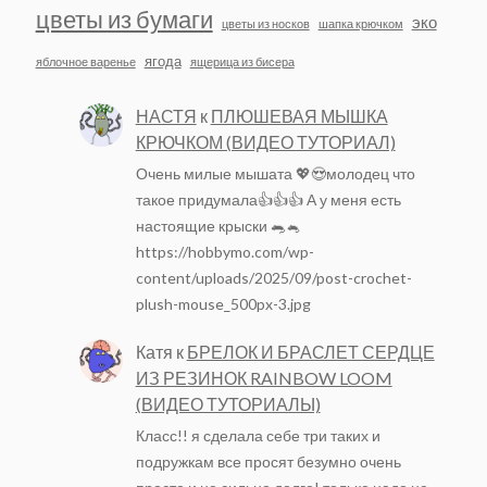
цветы из бумаги
эко
цветы из носков
шапка крючком
ягода
яблочное варенье
ящерица из бисера
НАСТЯ
к
ПЛЮШЕВАЯ МЫШКА
КРЮЧКОМ (ВИДЕО ТУТОРИАЛ)
Очень милые мышата 💖😍молодец что
такое придумала👍👍👍 А у меня есть
настоящие крыски 🐀🐁
https://hobbymo.com/wp-
content/uploads/2025/09/post-crochet-
plush-mouse_500px-3.jpg
Катя
к
БРЕЛОК И БРАСЛЕТ СЕРДЦЕ
ИЗ РЕЗИНОК RAINBOW LOOM
(ВИДЕО ТУТОРИАЛЫ)
Класс!! я сделала себе три таких и
подружкам все просят безумно очень