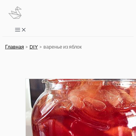
Перейти
к
содержимому
Main
Menu
Главная
DIY
варенье из яблок