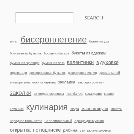
SEARCH
бисероплетение
ангел
битая посуда
букеты из одежды
браслеты из бутылок
брошь из бисера
валентинки
в духовке
бумажная гирлянда
бумажная лоза
год лошади
декорирование бутылок
декорирование яиц
для малышей
закладка
елка оригами
елки из картона
закладка оригами
заколки
из яблок
из киндер-сюрприза
карандаши
кашпо
кулинария
манная крупа
клубника
люфа
монеты
народное творчество
не полигональный
одежда для мужчин
открытка
по подписке
рябина
санта клаус крючком