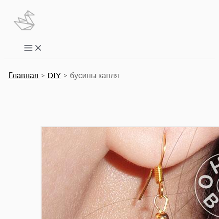
Перейти
к
содержимому
Main
Menu
Главная
DIY
бусины капля