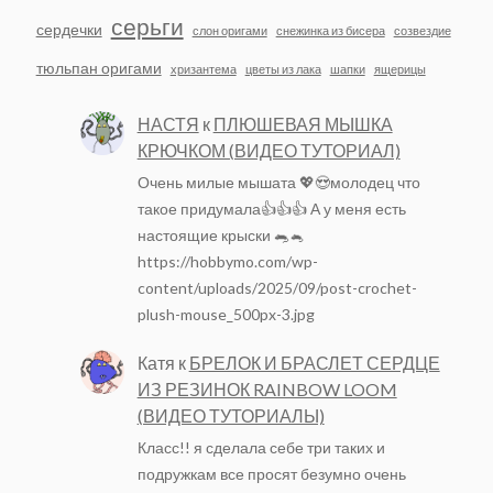
серьги
сердечки
слон оригами
снежинка из бисера
созвездие
тюльпан оригами
хризантема
цветы из лака
шапки
ящерицы
НАСТЯ
к
ПЛЮШЕВАЯ МЫШКА
КРЮЧКОМ (ВИДЕО ТУТОРИАЛ)
Очень милые мышата 💖😍молодец что
такое придумала👍👍👍 А у меня есть
настоящие крыски 🐀🐁
https://hobbymo.com/wp-
content/uploads/2025/09/post-crochet-
plush-mouse_500px-3.jpg
Катя
к
БРЕЛОК И БРАСЛЕТ СЕРДЦЕ
ИЗ РЕЗИНОК RAINBOW LOOM
(ВИДЕО ТУТОРИАЛЫ)
Класс!! я сделала себе три таких и
подружкам все просят безумно очень