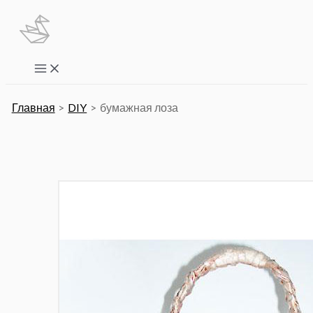
Перейти
к
содержимому
Main
Menu
Главная
DIY
бумажная лоза