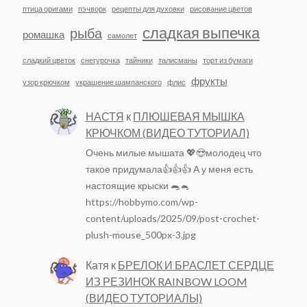
птица оригами
пэчворк
рецепты для духовки
рисование цветов
сладкая выпечка
рыба
ромашка
самолет
сладкий цветок
снегурочка
тайники
талисманы
торт из бумаги
фрукты
узор крючком
украшение шампанского
флис
НАСТЯ
к
ПЛЮШЕВАЯ МЫШКА
КРЮЧКОМ (ВИДЕО ТУТОРИАЛ)
Очень милые мышата 💖😍молодец что
такое придумала👍👍👍 А у меня есть
настоящие крыски 🐀🐁
https://hobbymo.com/wp-
content/uploads/2025/09/post-crochet-
plush-mouse_500px-3.jpg
Катя
к
БРЕЛОК И БРАСЛЕТ СЕРДЦЕ
ИЗ РЕЗИНОК RAINBOW LOOM
(ВИДЕО ТУТОРИАЛЫ)