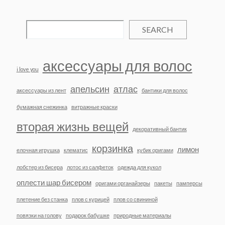
SEARCH
аксессуары для волос
i love you
апельсин
атлас
аксессуары из лент
бантики для волос
бумажная снежинка
витражные краски
вторая жизнь вещей
декоративный бантик
корзинка
лимон
елочная игрушка
клематис
кубик оригами
лобстер из бисера
лотос из салфеток
одежда для кукол
оплести шар бисером
оригами органайзеры
пакеты
памперсы
плетение без станка
плов с курицей
плов со свининой
повязки на голову
подарок бабушке
природные материалы