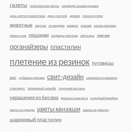
газеты
георгиевские ленты
гирлянда своими руками
день святого валентина
день учителя
дерево
елка из купюр
животные
закуски
из киндера
карвинг
кожзам
кошка оригами
лошадки
овечки
ловец снов
медведь крючком
обезьяны
органайзеры
пластилин
плетение из резинок
пуговицы
свит-дизайн
рис
рубашка оригами
снежинки из макарон
стеклярус
творожный чизкейк
точечная роспись
украшения из бисера
французская коса
холодный фарфор
цветы канзаши
цветы из одежды
шапка на девочку
шариковый пластилин