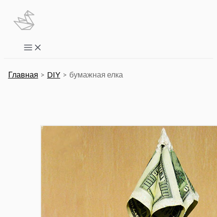
Перейти
к
содержимому
Main
Menu
Главная
DIY
бумажная елка