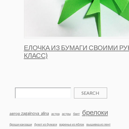
ЕЛОЧКА ИЗ БУМАГИ СВОИМИ РУ
КЛАСС)
SEARCH
брелоки
автор zagainova_alina
астра
астры
бант
броши канзаши
букет из бумаги
варенье из яблок
вышивка из лент