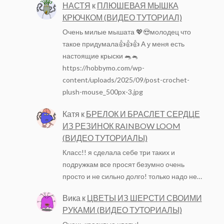
НАСТЯ
к
ПЛЮШЕВАЯ МЫШКА
КРЮЧКОМ (ВИДЕО ТУТОРИАЛ)
Очень милые мышата 💖😍молодец что
такое придумала👍👍👍 А у меня есть
настоящие крыски 🐀🐁
https://hobbymo.com/wp-
content/uploads/2025/09/post-crochet-
plush-mouse_500px-3.jpg
Катя
к
БРЕЛОК И БРАСЛЕТ СЕРДЦЕ
ИЗ РЕЗИНОК RAINBOW LOOM
(ВИДЕО ТУТОРИАЛЫ)
Класс!! я сделала себе три таких и
подружкам все просят безумно очень
просто и не сильно долго! только надо не…
Вика
к
ЦВЕТЫ ИЗ ШЕРСТИ СВОИМИ
РУКАМИ (ВИДЕО ТУТОРИАЛЫ)