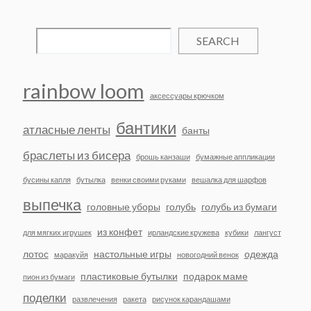
SEARCH
rainbow loom
аксессуары крючком
бантики
атласные ленты
банты
браслеты из бисера
брошь канзаши
бумажные аппликации
бусины капля
бутылка
венки своими руками
вешалка для шарфов
выпечка
головные уборы
голубь
голубь из бумаги
из конфет
для мягких игрушек
ирландские кружева
кубики
лангуст
лотос
настольные игры
одежда
маракуйя
новогодний венок
пластиковые бутылки
подарок маме
пион из бумаги
поделки
развлечения
ракета
рисунок карандашами