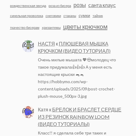
розы
санта клаус
рождественская звезда
роза из бисера
сумки
синельная проволока
снеговики
стаканы
тайник
цветы крючком
ткачество бисерам
хризантемы
НАСТЯ
к
ПЛЮШЕВАЯ МЫШКА
КРЮЧКОМ (ВИДЕО ТУТОРИАЛ)
Очень милые мышата 💖😍молодец что
такое придумала👍👍👍 А у меня есть
настоящие крыски 🐀🐁
https://hobbymo.com/wp-
content/uploads/2025/09/post-crochet-
plush-mouse_500px-3.jpg
Катя
к
БРЕЛОК И БРАСЛЕТ СЕРДЦЕ
ИЗ РЕЗИНОК RAINBOW LOOM
(ВИДЕО ТУТОРИАЛЫ)
Класс!! я сделала себе три таких и