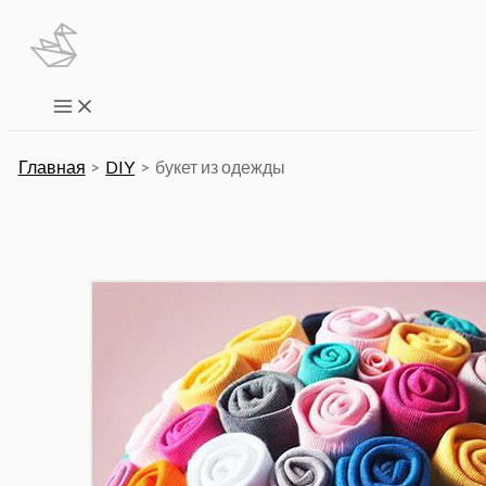
Перейти
к
содержимому
Main
Menu
Главная
DIY
букет из одежды