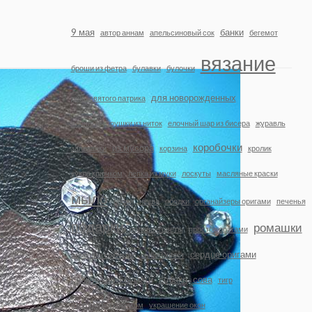
9 мая
банки
автор аннам
апельсиновый сок
бегемот
вязание
броши из фетра
булавки
булочки
для новорожденных
день святого патрика
елочные игрушки из ниток
елочный шар из бисера
журавль
коробочки
из мусора
запеканки
корзина
кролик
кукла крючком
лепка из муки
лоскуты
масляные краски
мыло
носки
нюша
ободки
органайзеры оригами
печенья
подарки
ромашки
полевые цветы
простое оригами
сердце оригами
ромашки крючком
рыбий хвост
снежинка из бумаги
собака
сова
тигр
узор клетка крючком
украшение окон