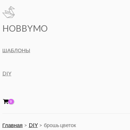
Перейти
к
содержимому
HOBBYMO
ШАБЛОНЫ
DIY
Главная
DIY
брошь цветок