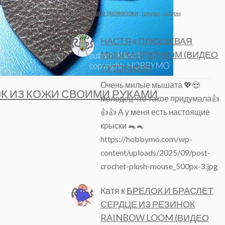
цветы из бисера и проволоки
шнуры
шторы
НАСТЯ
к
ПЛЮШЕВАЯ
МЫШКА КРЮЧКОМ (ВИДЕО
ТУТОРИАЛ)
Очень милые мышата 💖😍
К ИЗ КОЖИ СВОИМИ РУКАМИ
молодец что такое придумала👍
👍👍 А у меня есть настоящие
крыски 🐀🐁
https://hobbymo.com/wp-
content/uploads/2025/09/post-
crochet-plush-mouse_500px-3.jpg
Катя
к
БРЕЛОК И БРАСЛЕТ
СЕРДЦЕ ИЗ РЕЗИНОК
RAINBOW LOOM (ВИДЕО