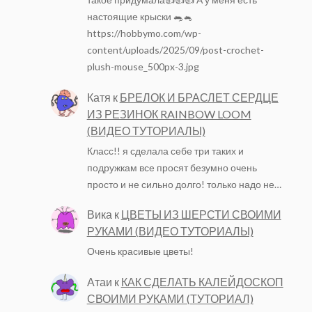
настоящие крыски 🐀🐁
https://hobbymo.com/wp-
content/uploads/2025/09/post-crochet-
plush-mouse_500px-3.jpg
Катя
к
БРЕЛОК И БРАСЛЕТ СЕРДЦЕ
ИЗ РЕЗИНОК RAINBOW LOOM
(ВИДЕО ТУТОРИАЛЫ)
Класс!! я сделала себе три таких и
подружкам все просят безумно очень
просто и не сильно долго! только надо не…
Вика
к
ЦВЕТЫ ИЗ ШЕРСТИ СВОИМИ
РУКАМИ (ВИДЕО ТУТОРИАЛЫ)
Очень красивые цветы!
Атаи
к
КАК СДЕЛАТЬ КАЛЕЙДОСКОП
СВОИМИ РУКАМИ (ТУТОРИАЛ)