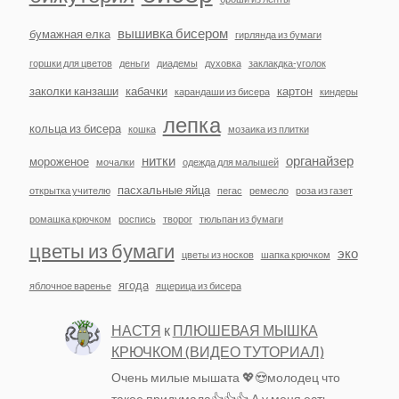
вышивка бисером
бумажная елка
гирлянда из бумаги
горшки для цветов
деньги
диадемы
духовка
заклакдка-уголок
заколки канзаши
кабачки
картон
карандаши из бисера
киндеры
лепка
кольца из бисера
кошка
мозаика из плитки
нитки
органайзер
мороженое
мочалки
одежда для малышей
пасхальные яйца
открытка учителю
пегас
ремесло
роза из газет
ромашка крючком
роспись
творог
тюльпан из бумаги
цветы из бумаги
эко
цветы из носков
шапка крючком
ягода
яблочное варенье
ящерица из бисера
НАСТЯ
к
ПЛЮШЕВАЯ МЫШКА
КРЮЧКОМ (ВИДЕО ТУТОРИАЛ)
Очень милые мышата 💖😍молодец что
такое придумала👍👍👍 А у меня есть