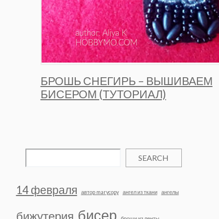
БРОШЬ СНЕГИРЬ – ВЫШИВАЕМ
БИСЕРОМ (ТУТОРИАЛ)
SEARCH
14 февраля
автор marycopy
ангел из ткани
ангелы
бисер
бижутерия
броши из ленты