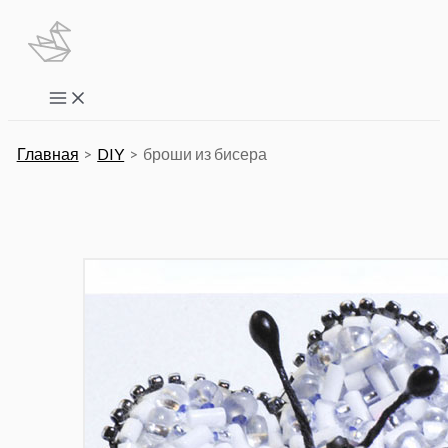
Перейти
к
содержимому
Main
Menu
Главная
DIY
броши из бисера