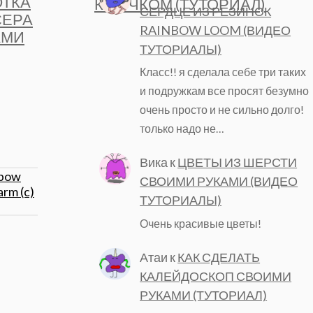
ЮТКА
КРЮЧКОМ (ТУТОРИАЛ)
СЕРДЦЕ ИЗ РЕЗИНОК
СЕРА
RAINBOW LOOM (ВИДЕО
АМИ
ТУТОРИАЛЫ)
Класс!! я сделала себе три таких
и подружкам все просят безумно
очень просто и не сильно долго!
только надо не…
Вика
к
ЦВЕТЫ ИЗ ШЕРСТИ
СВОИМИ РУКАМИ (ВИДЕО
ТУТОРИАЛЫ)
Очень красивые цветы!
Атаи
к
КАК СДЕЛАТЬ
КАЛЕЙДОСКОП СВОИМИ
РУКАМИ (ТУТОРИАЛ)