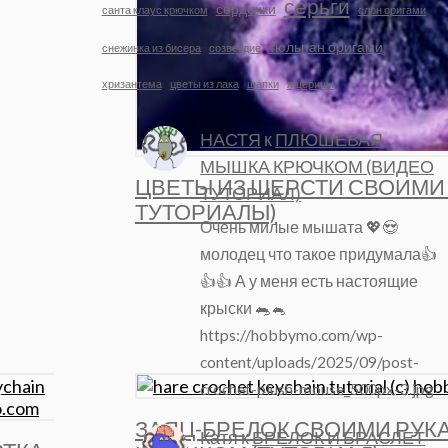
серьги
сердечки
санта клаус крючком
слон оригами
тюльпан оригами
снежинка из бисера
созвездие
хризантема
цветы из лака
шапки
ящерицы
НАСТЯ
к
ПЛЮШЕВАЯ
МЫШКА КРЮЧКОМ (ВИДЕО
ЦВЕТЫ ИЗ ШЕРСТИ СВОИМИ
ТУТОРИАЛ)
ТУТОРИАЛЫ)
Очень милые мышата 💖😍
молодец что такое придумала👍
👍👍 А у меня есть настоящие
крыски 🐀🐁
https://hobbymo.com/wp-
content/uploads/2025/09/post-
crochet-plush-mouse_500px-3.jpg
ЗАЯЦ-БРЕЛОК СВОИМИ РУК
Катя
к
БРЕЛОК И БРАСЛЕТ