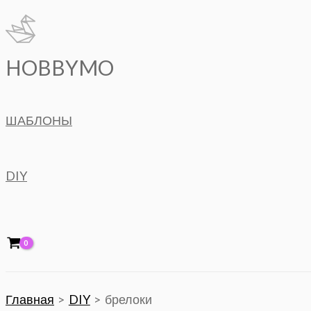
Перейти
к
содержимому
HOBBYMO
ШАБЛОНЫ
DIY
Главная
DIY
брелоки