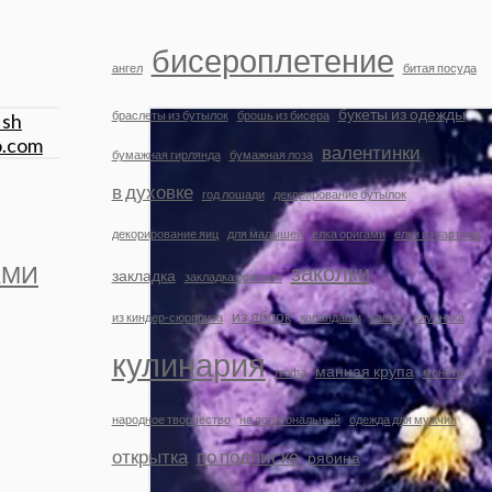
бисероплетение
ангел
битая посуда
букеты из одежды
браслеты из бутылок
брошь из бисера
валентинки
бумажная гирлянда
бумажная лоза
в духовке
год лошади
декорирование бутылок
декорирование яиц
для малышей
елка оригами
елки из картона
заколки
АМИ
закладка
закладка оригами
из яблок
из киндер-сюрприза
карандаши
кашпо
клубника
кулинария
манная крупа
люфа
монеты
народное творчество
не полигональный
одежда для мужчин
открытка
по подписке
рябина