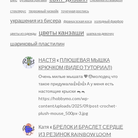
стеклярус
творожный чизкейк
точечная роспись
украшения из бисера
французская коса
холодный фарфор
цветы канзаши
цветы из одежды
шапка на девочку
шариковый пластилин
НАСТЯ
к
ПЛЮШЕВАЯ МЫШКА
КРЮЧКОМ (ВИДЕО ТУТОРИАЛ)
Очень милые мышата 💖😍молодец что
такое придумала👍👍👍 А у меня есть
настоящие крыски 🐀🐁
https://hobbymo.com/wp-
content/uploads/2025/09/post-crochet-
plush-mouse_500px-3.jpg
Катя
к
БРЕЛОК И БРАСЛЕТ СЕРДЦЕ
ИЗ РЕЗИНОК RAINBOW LOOM