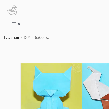
Перейти
к
содержимому
Main
Menu
Главная
DIY
бабочка