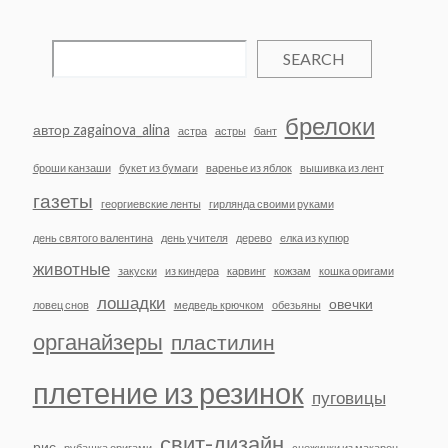
SEARCH
брелоки
автор zagainova_alina
астра
астры
бант
броши канзаши
букет из бумаги
варенье из яблок
вышивка из лент
газеты
георгиевские ленты
гирлянда своими руками
день святого валентина
день учителя
дерево
елка из купюр
животные
закуски
из киндера
карвинг
кожзам
кошка оригами
лошадки
овечки
ловец снов
медведь крючком
обезьяны
органайзеры
пластилин
плетение из резинок
пуговицы
свит-дизайн
рис
рубашка оригами
снежинки из макарон