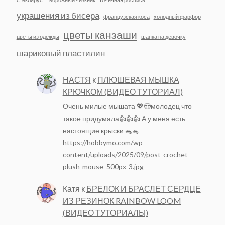
украшения из бисера
французская коса
холодный фарфор
цветы канзаши
цветы из одежды
шапка на девочку
шариковый пластилин
НАСТЯ
к
ПЛЮШЕВАЯ МЫШКА
КРЮЧКОМ (ВИДЕО ТУТОРИАЛ)
Очень милые мышата 💖😍молодец что
такое придумала👍👍👍 А у меня есть
настоящие крыски 🐀🐁
https://hobbymo.com/wp-
content/uploads/2025/09/post-crochet-
plush-mouse_500px-3.jpg
Катя
к
БРЕЛОК И БРАСЛЕТ СЕРДЦЕ
ИЗ РЕЗИНОК RAINBOW LOOM
(ВИДЕО ТУТОРИАЛЫ)