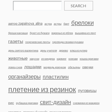
SEARCH
брелоки
автор zagainova_alina
астра
астры
бант
броши канзаши
букет из бумаги
варенье из яблок
вышивка из лент
газеты
георгиевские ленты
гирлянда своими руками
день святого валентина
день учителя
дерево
елка из купюр
животные
закуски
из киндера
карвинг
кожзам
кошка оригами
лошадки
овечки
ловец снов
медведь крючком
обезьяны
органайзеры
пластилин
плетение из резинок
пуговицы
свит-дизайн
рис
рубашка оригами
снежинки из макарон
стеклярус
творожный чизкейк
точечная роспись