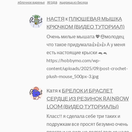
ягода
яблочное варенье
ящерица из бисера
НАСТЯ
к
ПЛЮШЕВАЯ МЫШКА
КРЮЧКОМ (ВИДЕО ТУТОРИАЛ)
Очень милые мышата 💖😍молодец
что такое придумала👍👍👍 А у меня
есть настоящие крыски 🐀🐁
https://hobbymo.com/wp-
content/uploads/2025/09/post-crochet-
plush-mouse_500px-3.jpg
Катя
к
БРЕЛОК И БРАСЛЕТ
СЕРДЦЕ ИЗ РЕЗИНОК RAINBOW
LOOM (ВИДЕО ТУТОРИАЛЫ)
Класс!! я сделала себе три таких и
подружкам все просят безумно очень
просто и не сильно долго! только надо