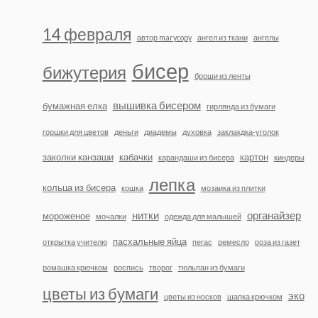
14 февраля
автор marycopy
ангел из ткани
ангелы
бисер
бижутерия
броши из ленты
вышивка бисером
бумажная елка
гирлянда из бумаги
горшки для цветов
деньги
диадемы
духовка
заклакдка-уголок
заколки канзаши
кабачки
картон
карандаши из бисера
киндеры
лепка
кольца из бисера
кошка
мозаика из плитки
нитки
органайзер
мороженое
мочалки
одежда для малышей
пасхальные яйца
открытка учителю
пегас
ремесло
роза из газет
ромашка крючком
роспись
творог
тюльпан из бумаги
цветы из бумаги
эко
цветы из носков
шапка крючком