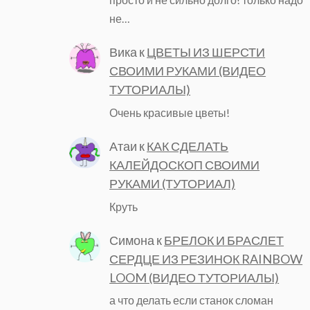
не…
Вика
к
ЦВЕТЫ ИЗ ШЕРСТИ
СВОИМИ РУКАМИ (ВИДЕО
ТУТОРИАЛЫ)
Очень красивые цветы!
Атаи
к
КАК СДЕЛАТЬ
КАЛЕЙДОСКОП СВОИМИ
РУКАМИ (ТУТОРИАЛ)
Круть
Симона
к
БРЕЛОК И БРАСЛЕТ
СЕРДЦЕ ИЗ РЕЗИНОК RAINBOW
LOOM (ВИДЕО ТУТОРИАЛЫ)
а что делать если станок сломан