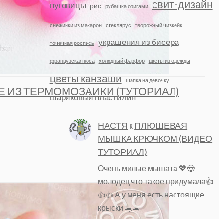
свит-дизайн
пуговицы
рис
рубашка оригами
снежинки из макарон
стеклярус
творожный чизкейк
украшения из бисера
точечная роспись
французская коса
холодный фарфор
цветы из одежды
цветы канзаши
шапка на девочку
Е ИЗ ТЕРМОМОЗАИКИ (ТУТОРИАЛ)
шариковый пластилин
НАСТЯ
к
ПЛЮШЕВАЯ
МЫШКА КРЮЧКОМ (ВИДЕО
ТУТОРИАЛ)
Очень милые мышата 💖😍
молодец что такое придумала👍
👍👍 А у меня есть настоящие
крыски 🐀🐁