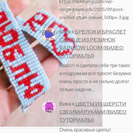
https://hobbymo.com/wp-
content/uploads/2025/09/post-
crochet-plush-mouse_500px-3.jpg
Катя
к
БРЕЛОК И БРАСЛЕТ
СЕРДЦЕ ИЗ РЕЗИНОК
RAINBOW LOOM (ВИДЕО
ТУТОРИАЛЫ)
Класс!! я сделала себе три таких
и подружкам все просят безумно
очень просто и не сильно долго!
только надо не…
Вика
к
ЦВЕТЫ ИЗ ШЕРСТИ
СВОИМИ РУКАМИ (ВИДЕО
ТУТОРИАЛЫ)
Очень красивые цветы!