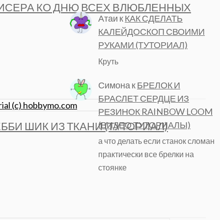
БИСЕРА КО ДНЮ ВСЕХ ВЛЮБЛЕННЫХ
Атаи
к
КАК СДЕЛАТЬ
КАЛЕЙДОСКОП СВОИМИ
РУКАМИ (ТУТОРИАЛ)
Круть
Симона
к
БРЕЛОК И
БРАСЛЕТ СЕРДЦЕ ИЗ
РЕЗИНОК RAINBOW LOOM
(ВИДЕО ТУТОРИАЛЫ)
ББИ ШИК ИЗ ТКАНИ (ТУТОРИАЛ)
а что делать если станок сломан
практически все брелки на
стоянке