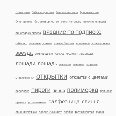
3d рисунки
бабочка оригами
бантики канзаши
броши из кожи
букет цветов
бумаготворчество
венки на голову
венок из мишуры
вязание по подписке
виноград их бисера
гибискус
девочка крючком
елка из банкнот
елочные игрушки из ткани
звезда
земноводные
калька
корзинки
лимонады
лошади
лошадь
магнитик
манчкин
морковь
открытки
открытки с цветами
мягкие овечки
пироги
полимерка
пицца
переделка
прическа
салфетница
свинья
пряники
розы лентами
свинья крючком
сердце из конфет
слойки
торт из конфет
фарш