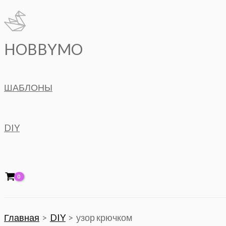
Перейти
к
содержимому
HOBBYMO
ШАБЛОНЫ
DIY
Главная
DIY
узор крючком