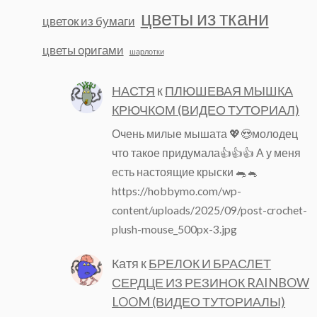
цветы из ткани
цветок из бумаги
цветы оригами
шарлотки
НАСТЯ
к
ПЛЮШЕВАЯ МЫШКА
КРЮЧКОМ (ВИДЕО ТУТОРИАЛ)
Очень милые мышата 💖😍молодец
что такое придумала👍👍👍 А у меня
есть настоящие крыски 🐀🐁
https://hobbymo.com/wp-
content/uploads/2025/09/post-crochet-
plush-mouse_500px-3.jpg
Катя
к
БРЕЛОК И БРАСЛЕТ
СЕРДЦЕ ИЗ РЕЗИНОК RAINBOW
LOOM (ВИДЕО ТУТОРИАЛЫ)