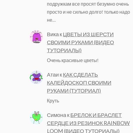
подружкам все просят безумно очень
просто и не сильно долго! только надо
не…
Вика
к
ЦВЕТЫ ИЗ ШЕРСТИ
СВОИМИ РУКАМИ (ВИДЕО
ТУТОРИАЛЫ)
Очень красивые цветы!
Атаи
к
КАК СДЕЛАТЬ
КАЛЕЙДОСКОП СВОИМИ
РУКАМИ (ТУТОРИАЛ)
Круть
Симона
к
БРЕЛОК И БРАСЛЕТ
СЕРДЦЕ ИЗ РЕЗИНОК RAINBOW
LOOM (ВИДЕО ТУТОРИАЛЫ)