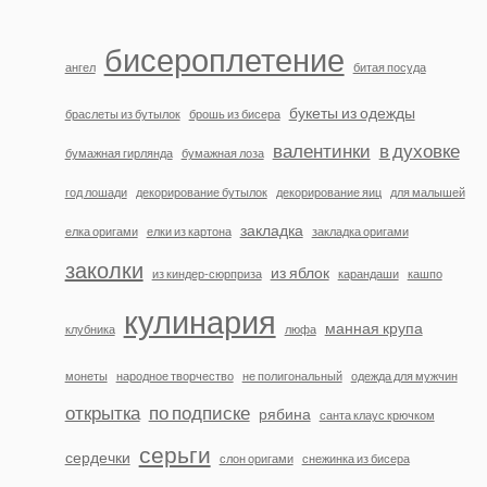
бисероплетение
ангел
битая посуда
букеты из одежды
браслеты из бутылок
брошь из бисера
валентинки
в духовке
бумажная гирлянда
бумажная лоза
год лошади
декорирование бутылок
декорирование яиц
для малышей
закладка
елка оригами
елки из картона
закладка оригами
заколки
из яблок
из киндер-сюрприза
карандаши
кашпо
кулинария
манная крупа
клубника
люфа
монеты
народное творчество
не полигональный
одежда для мужчин
открытка
по подписке
рябина
санта клаус крючком
серьги
сердечки
слон оригами
снежинка из бисера