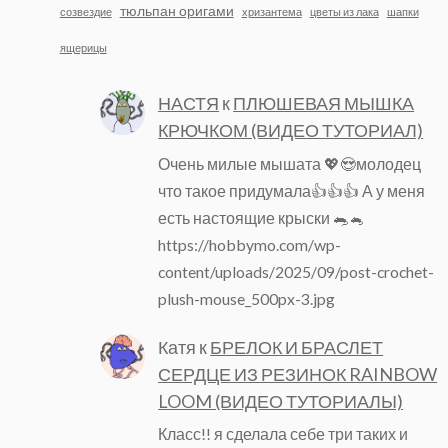
тюльпан оригами
созвездие
хризантема
цветы из лака
шапки
ящерицы
НАСТЯ
к
ПЛЮШЕВАЯ МЫШКА
КРЮЧКОМ (ВИДЕО ТУТОРИАЛ)
Очень милые мышата 💖😍молодец
что такое придумала👍👍👍 А у меня
есть настоящие крыски 🐀🐁
https://hobbymo.com/wp-
content/uploads/2025/09/post-crochet-
plush-mouse_500px-3.jpg
Катя
к
БРЕЛОК И БРАСЛЕТ
СЕРДЦЕ ИЗ РЕЗИНОК RAINBOW
LOOM (ВИДЕО ТУТОРИАЛЫ)
Класс!! я сделала себе три таких и