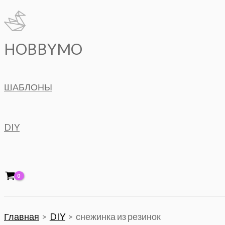
Перейти
к
содержимому
HOBBYMO
ШАБЛОНЫ
DIY
Главная
DIY
снежинка из резинок