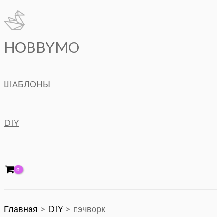
Перейти
к
содержимому
HOBBYMO
ШАБЛОНЫ
DIY
Главная
DIY
пэчворк