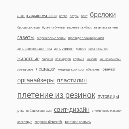
брелоки
автор zagainova_alina
астра
астры
бант
броши канзаши
букет из бумаги
варенье из яблок
вышивка из лент
газеты
георгиевские ленты
гирлянда своими руками
день святого валентина
день учителя
дерево
елка из купюр
животные
закуски
из киндера
карвинг
кожзам
кошка оригами
лошадки
овечки
ловец снов
медведь крючком
обезьяны
органайзеры
пластилин
плетение из резинок
пуговицы
свит-дизайн
рис
рубашка оригами
снежинки из макарон
стеклярус
творожный чизкейк
точечная роспись