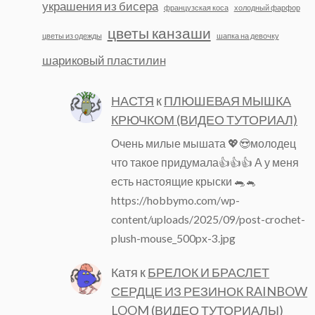
украшения из бисера
французская коса
холодный фарфор
цветы канзаши
цветы из одежды
шапка на девочку
шариковый пластилин
НАСТЯ
к
ПЛЮШЕВАЯ МЫШКА
КРЮЧКОМ (ВИДЕО ТУТОРИАЛ)
Очень милые мышата 💖😍молодец
что такое придумала👍👍👍 А у меня
есть настоящие крыски 🐀🐁
https://hobbymo.com/wp-
content/uploads/2025/09/post-crochet-
plush-mouse_500px-3.jpg
Катя
к
БРЕЛОК И БРАСЛЕТ
СЕРДЦЕ ИЗ РЕЗИНОК RAINBOW
LOOM (ВИДЕО ТУТОРИАЛЫ)