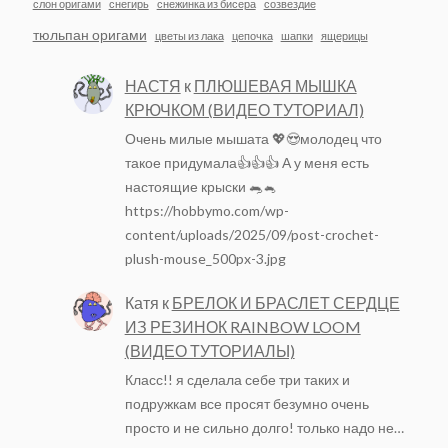
слон оригами
снегирь
снежинка из бисера
созвездие
тюльпан оригами
цветы из лака
цепочка
шапки
ящерицы
НАСТЯ
к
ПЛЮШЕВАЯ МЫШКА
КРЮЧКОМ (ВИДЕО ТУТОРИАЛ)
Очень милые мышата 💖😍молодец что
такое придумала👍👍👍 А у меня есть
настоящие крыски 🐀🐁
https://hobbymo.com/wp-
content/uploads/2025/09/post-crochet-
plush-mouse_500px-3.jpg
Катя
к
БРЕЛОК И БРАСЛЕТ СЕРДЦЕ
ИЗ РЕЗИНОК RAINBOW LOOM
(ВИДЕО ТУТОРИАЛЫ)
Класс!! я сделала себе три таких и
подружкам все просят безумно очень
просто и не сильно долго! только надо не…