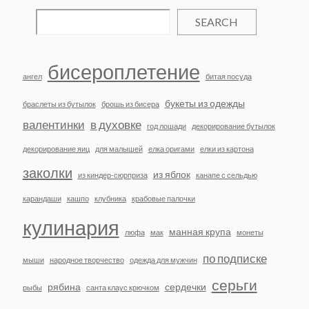
SEARCH
бисероплетение
ангел
битая посуда
букеты из одежды
браслеты из бутылок
брошь из бисера
валентинки
в духовке
год лошади
декорирование бутылок
декорирование яиц
для малышей
елка оригами
елки из картона
заколки
из яблок
из киндер-сюрприза
канапе с сельдью
карандаши
кашпо
клубника
крабовые палочки
кулинария
манная крупа
люфа
мак
монеты
по подписке
мыши
народное творчество
одежда для мужчин
серьги
рябина
сердечки
рыбы
санта клаус крючком