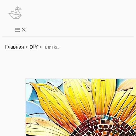
Перейти
к
содержимому
Main
Menu
Главная
DIY
плитка