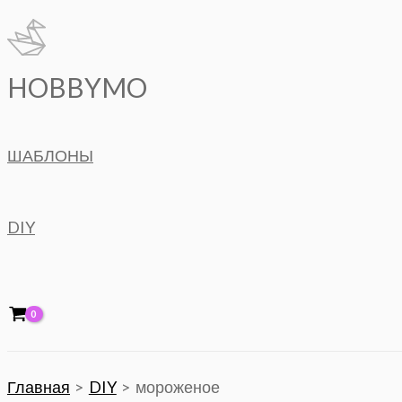
Перейти
к
содержимому
HOBBYMO
ШАБЛОНЫ
DIY
Главная
DIY
мороженое