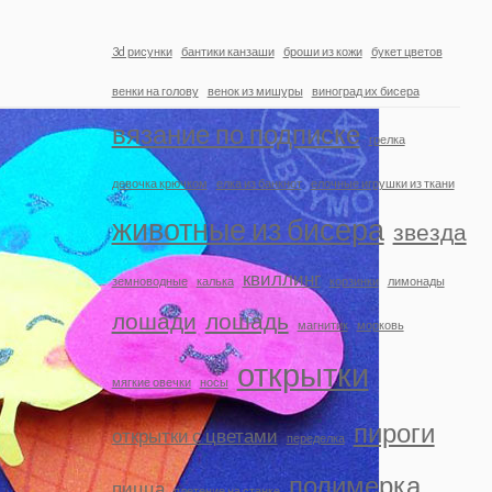
3d рисунки
бантики канзаши
броши из кожи
букет цветов
венки на голову
венок из мишуры
виноград их бисера
вязание по подписке
грелка
девочка крючком
елка из банкнот
елочные игрушки из ткани
животные из бисера
звезда
квиллинг
земноводные
калька
корзинки
лимонады
лошади
лошадь
магнитик
морковь
открытки
мягкие овечки
носы
пироги
открытки с цветами
переделка
полимерка
пицца
плетение на станке