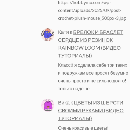
https://hobbymo.com/wp-
content/uploads/2025/09/post-
crochet-plush-mouse_500px-3.jpg
Катя
к
БРЕЛОК И БРАСЛЕТ
СЕРДЦЕ ИЗ РЕЗИНОК
RAINBOW LOOM (ВИДЕО
ТУТОРИАЛЫ)
Класс!! я сделала себе три таких
и подружкам все просят безумно
очень просто и не сильно долго!
только надо не…
Вика
к
ЦВЕТЫ ИЗ ШЕРСТИ
СВОИМИ РУКАМИ (ВИДЕО
ТУТОРИАЛЫ)
Очень красивые цветы!