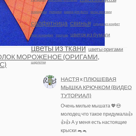
помидоры
пряники
рамки для фото
розы лентами
салфетница
свинья
сердце из конфет
цветок из бумаги
торт из конфет
тротуар
цветы из ткани
цветы оригами
ОЛОК МОРОЖЕНОЕ (ОРИГАМИ,
шарлотки
С)
НАСТЯ
к
ПЛЮШЕВАЯ
МЫШКА КРЮЧКОМ (ВИДЕО
ТУТОРИАЛ)
Очень милые мышата 💖😍
молодец что такое придумала👍
👍👍 А у меня есть настоящие
крыски 🐀🐁