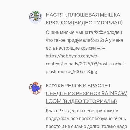
НАСТЯ
к
ПЛЮШЕВАЯ МЫШКА
КРЮЧКОМ (ВИДЕО ТУТОРИАЛ)
Очень милые мышата 💖😍молодец
что такое придумала👍👍👍 А у меня
есть настоящие крыски 🐀🐁
https://hobbymo.com/wp-
content/uploads/2025/09/post-crochet-
plush-mouse_500px-3.jpg
Катя
к
БРЕЛОК И БРАСЛЕТ
СЕРДЦЕ ИЗ РЕЗИНОК RAINBOW
LOOM (ВИДЕО ТУТОРИАЛЫ)
Класс!! я сделала себе три таких и
подружкам все просят безумно очень
просто и не сильно долго! только надо