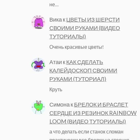
не…
Вика
к
ЦВЕТЫ ИЗ ШЕРСТИ
СВОИМИ РУКАМИ (ВИДЕО
ТУТОРИАЛЫ)
Очень красивые цветы!
Атаи
к
КАК СДЕЛАТЬ
КАЛЕЙДОСКОП СВОИМИ
РУКАМИ (ТУТОРИАЛ)
Круть
Симона
к
БРЕЛОК И БРАСЛЕТ
СЕРДЦЕ ИЗ РЕЗИНОК RAINBOW
LOOM (ВИДЕО ТУТОРИАЛЫ)
а что делать если станок сломан
практически все брелки на стоянке