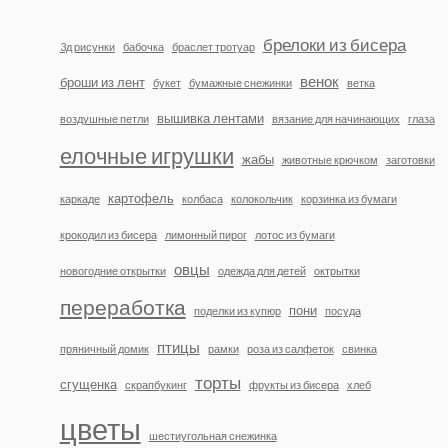
брелоки из бисера
3д рисунки
бабочка
браслет тротуар
венок
броши из лент
букет
бумажные снежинки
ветка
вышивка лентами
воздушные петли
вязание для начинающих
глаза
елочные игрушки
жабы
животные крючком
заготовки
картофель
каркаде
колбаса
колокольчик
корзинка из бумаги
крокодил из бисера
лимонный пирог
лотос из бумаги
овцы
новогодние открытки
одежда для детей
октрытки
переработка
пони
поделки из купюр
посуда
птицы
пряничный домик
рамки
роза из салфеток
свинка
торты
сгущенка
скрапбукинг
фрукты из бисера
хлеб
цветы
шестиугольная снежинка