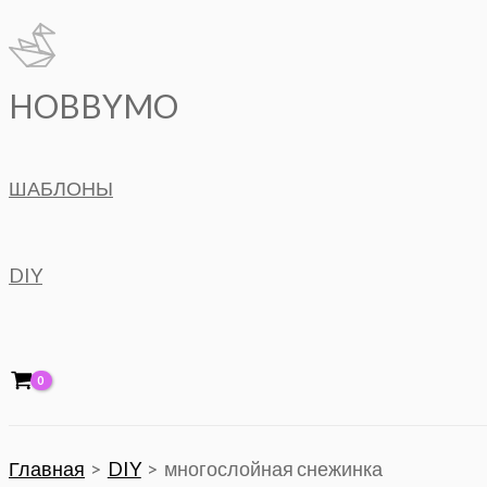
Перейти
к
содержимому
HOBBYMO
ШАБЛОНЫ
DIY
Главная
DIY
многослойная снежинка