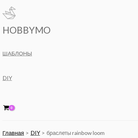
Перейти
к
содержимому
HOBBYMO
ШАБЛОНЫ
DIY
Главная
DIY
браслеты rainbow loom