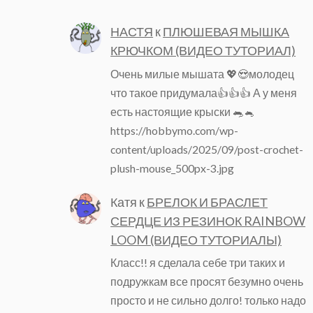
НАСТЯ
к
ПЛЮШЕВАЯ МЫШКА
КРЮЧКОМ (ВИДЕО ТУТОРИАЛ)
Очень милые мышата 💖😍молодец
что такое придумала👍👍👍 А у меня
есть настоящие крыски 🐀🐁
https://hobbymo.com/wp-
content/uploads/2025/09/post-crochet-
plush-mouse_500px-3.jpg
Катя
к
БРЕЛОК И БРАСЛЕТ
СЕРДЦЕ ИЗ РЕЗИНОК RAINBOW
LOOM (ВИДЕО ТУТОРИАЛЫ)
Класс!! я сделала себе три таких и
подружкам все просят безумно очень
просто и не сильно долго! только надо