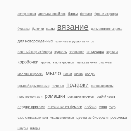
банки
автор аннам
апельсиновый сок
бегемот
броши из фетра
вязание
вазы
булавки
булочки
день святого патрика
для новорожденных
елочные игрушки из ниток
из мусора
елочный шар из бисера
журавль
запеканки
корзина
коробочки
кролик
кукла крючком
лепка из муки
лоскуты
мыло
масляные краски
носки
нюша
ободки
подарки
органайзеры оригами
печенья
полевые цветы
ромашки
простое оригами
ромашки крючком
рыбий хвост
сердце оригами
снежинка из бумаги
собака
сова
тигр
цветы из бисера и проволоки
узор клетка крючком
украшение окон
шнуры
шторы